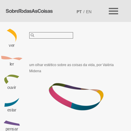
PT
EN
Pesquisar
por:
ver
ler
um olhar estético sobre as coisas da vida,
por Valéria
Midena
ouvir
estar
pensar