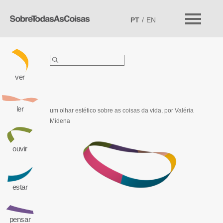
PT
EN
Pesquisar
por:
ver
ler
um olhar estético sobre as coisas da vida,
por Valéria
Midena
ouvir
estar
pensar