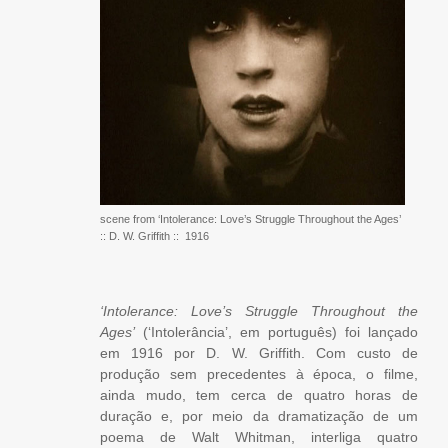
scene from ‘Intolerance: Love’s Struggle Throughout the Ages’
:: D. W. Griffith :: 1916
‘Intolerance: Love’s Struggle Throughout the
Ages’
(‘Intolerância’, em português) foi lançado
em 1916 por D. W. Griffith. Com custo de
produção sem precedentes à época, o filme,
ainda mudo, tem cerca de quatro horas de
duração e, por meio da dramatização de um
poema de Walt Whitman, interliga quatro