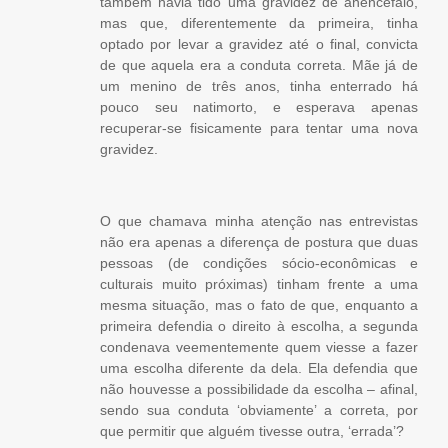
também havia tido uma gravidez de anencéfalo,
mas que, diferentemente da primeira, tinha
optado por levar a gravidez até o final, convicta
de que aquela era a conduta correta. Mãe já de
um menino de três anos, tinha enterrado há
pouco seu natimorto, e esperava apenas
recuperar-se fisicamente para tentar uma nova
gravidez.
O que chamava minha atenção nas entrevistas
não era apenas a diferença de postura que duas
pessoas (de condições sócio-econômicas e
culturais muito próximas) tinham frente a uma
mesma situação, mas o fato de que, enquanto a
primeira defendia o direito à escolha, a segunda
condenava veementemente quem viesse a fazer
uma escolha diferente da dela. Ela defendia que
não houvesse a possibilidade da escolha – afinal,
sendo sua conduta ‘obviamente’ a correta, por
que permitir que alguém tivesse outra, ‘errada’?