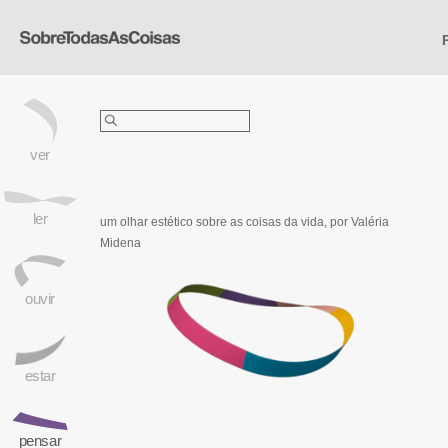
Pesquisar
por:
ver
ler
um olhar estético sobre as coisas da vida,
por Valéria
Midena
ouvir
estar
pensar