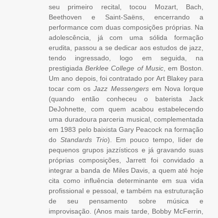
seu primeiro recital, tocou Mozart, Bach,
Beethoven e Saint-Saëns, encerrando a
performance com duas composições próprias. Na
adolescência, já com uma sólida formação
erudita, passou a se dedicar aos estudos de jazz,
tendo ingressado, logo em seguida, na
prestigiada
Berklee College of Music
, em Boston.
Um ano depois, foi contratado por Art Blakey para
tocar com os
Jazz Messengers
em Nova Iorque
(quando então conheceu o baterista Jack
DeJohnette, com quem acabou estabelecendo
uma duradoura parceria musical, complementada
em 1983 pelo baixista Gary Peacock na formação
do
Standards Trio
). Em pouco tempo, líder de
pequenos grupos jazzísticos e já gravando suas
próprias composições, Jarrett foi convidado a
integrar a banda de Miles Davis, a quem até hoje
cita como influência determinante em sua vida
profissional e pessoal, e também na estruturação
de seu pensamento sobre música e
improvisação. (Anos mais tarde, Bobby McFerrin,