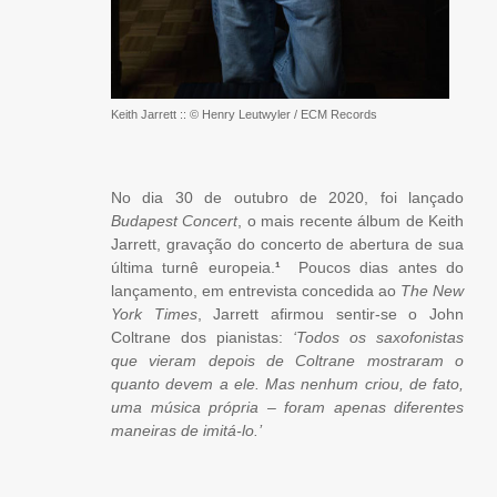
Keith Jarrett :: © Henry Leutwyler / ECM Records
No dia 30 de outubro de 2020, foi lançado
Budapest Concert
, o mais recente álbum de Keith
Jarrett, gravação do concerto de abertura de sua
última turnê europeia.
¹
Poucos dias antes do
lançamento, em
entrevista
concedida ao
The New
York Times
, Jarrett afirmou sentir-se o John
Coltrane dos pianistas:
‘Todos os saxofonistas
que vieram depois de Coltrane mostraram o
quanto devem a ele. Mas nenhum criou, de fato,
uma música própria – foram apenas diferentes
maneiras de imitá-lo.’