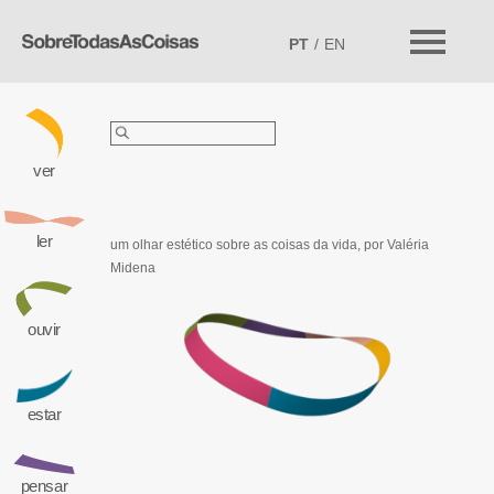
PT
EN
Pesquisar
por:
ver
ler
um olhar estético sobre as coisas da vida,
por Valéria
Midena
ouvir
estar
pensar