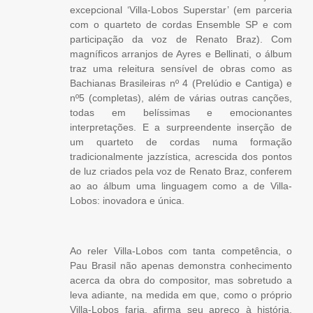
excepcional ‘Villa-Lobos Superstar’ (em parceria
com o quarteto de cordas Ensemble SP e com
participação da voz de Renato Braz). Com
magníficos arranjos de Ayres e Bellinati, o álbum
traz uma releitura sensível de obras como as
Bachianas Brasileiras nº 4 (Prelúdio e Cantiga) e
nº5 (completas), além de várias outras canções,
todas em belíssimas e emocionantes
interpretações. E a surpreendente inserção de
um quarteto de cordas numa formação
tradicionalmente jazzística, acrescida dos pontos
de luz criados pela voz de Renato Braz, conferem
ao ao álbum uma linguagem como a de Villa-
Lobos: inovadora e única.
Ao reler Villa-Lobos com tanta competência, o
Pau Brasil não apenas demonstra conhecimento
acerca da obra do compositor, mas sobretudo a
leva adiante, na medida em que, como o próprio
Villa-Lobos faria, afirma seu apreço à história,