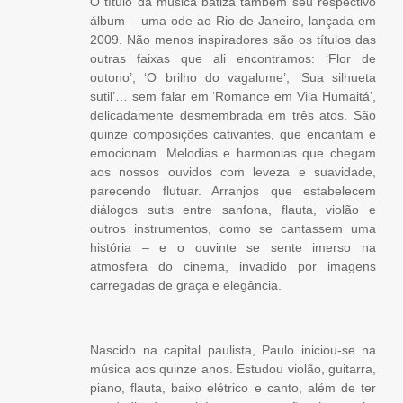
O título da música batiza também seu respectivo
álbum – uma ode ao Rio de Janeiro, lançada em
2009. Não menos inspiradores são os títulos das
outras faixas que ali encontramos: ‘Flor de
outono’, ‘O brilho do vagalume’, ‘Sua silhueta
sutil’… sem falar em ‘Romance em Vila Humaitá’,
delicadamente desmembrada em três atos. São
quinze composições cativantes, que encantam e
emocionam. Melodias e harmonias que chegam
aos nossos ouvidos com leveza e suavidade,
parecendo flutuar. Arranjos que estabelecem
diálogos sutis entre sanfona, flauta, violão e
outros instrumentos, como se cantassem uma
história – e o ouvinte se sente imerso na
atmosfera do cinema, invadido por imagens
carregadas de graça e elegância.
Nascido na capital paulista, Paulo iniciou-se na
música aos quinze anos. Estudou violão, guitarra,
piano, flauta, baixo elétrico e canto, além de ter