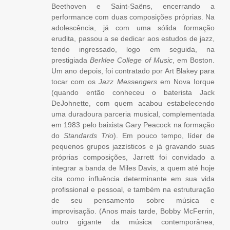
Beethoven e Saint-Saëns, encerrando a
performance com duas composições próprias. Na
adolescência, já com uma sólida formação
erudita, passou a se dedicar aos estudos de jazz,
tendo ingressado, logo em seguida, na
prestigiada
Berklee College of Music
, em Boston.
Um ano depois, foi contratado por Art Blakey para
tocar com os
Jazz Messengers
em Nova Iorque
(quando então conheceu o baterista Jack
DeJohnette, com quem acabou estabelecendo
uma duradoura parceria musical, complementada
em 1983 pelo baixista Gary Peacock na formação
do
Standards Trio
). Em pouco tempo, líder de
pequenos grupos jazzísticos e já gravando suas
próprias composições, Jarrett foi convidado a
integrar a banda de Miles Davis, a quem até hoje
cita como influência determinante em sua vida
profissional e pessoal, e também na estruturação
de seu pensamento sobre música e
improvisação. (Anos mais tarde, Bobby McFerrin,
outro gigante da música contemporânea,