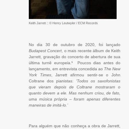
Keith Jarrett :: © Henry Leutwyler / ECM Records
No dia 30 de outubro de 2020, foi lançado
Budapest Concert
, o mais recente álbum de Keith
Jarrett, gravação do concerto de abertura de sua
última turnê europeia.
¹
Poucos dias antes do
lançamento, em
entrevista
concedida ao
The New
York Times
, Jarrett afirmou sentir-se o John
Coltrane dos pianistas:
‘Todos os saxofonistas
que vieram depois de Coltrane mostraram o
quanto devem a ele. Mas nenhum criou, de fato,
uma música própria – foram apenas diferentes
maneiras de imitá-lo.’
Para alguém que não conheça a obra de Jarrett,