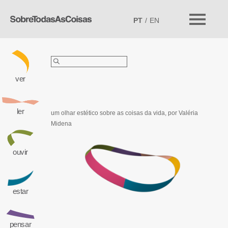
PT
EN
Pesquisar
por:
ver
ler
um olhar estético sobre as coisas da vida,
por Valéria
Midena
ouvir
estar
pensar