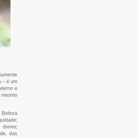
riamente
s – é um
xterno e
ao mesmo
e Beleza
guidade;
divino;
ade, das