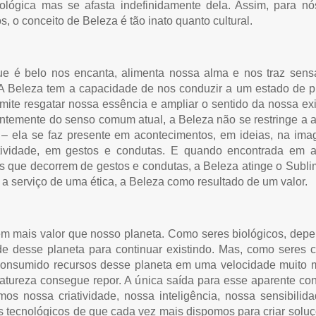
ológica mas se afasta indefinidamente dela. Assim, para nó
, o conceito de Beleza é tão inato quanto cultural.
e é belo nos encanta, alimenta nossa alma e nos traz sen
 A Beleza tem a capacidade de nos conduzir a um estado de p
mite resgatar nossa essência e ampliar o sentido da nossa exi
entemente do senso comum atual, a Beleza não se restringe a 
 – ela se faz presente em acontecimentos, em ideias, na ima
tividade, em gestos e condutas. E quando encontrada em a
os que decorrem de gestos e condutas, a Beleza atinge o Subli
a a serviço de uma ética, a Beleza como resultado de um valor.
m mais valor que nosso planeta. Como seres biológicos, de
e desse planeta para continuar existindo. Mas, como seres cu
onsumido recursos desse planeta em uma velocidade muito 
atureza consegue repor. A única saída para esse aparente con
mos nossa criatividade, nossa inteligência, nossa sensibilid
s tecnológicos de que cada vez mais dispomos para criar solu