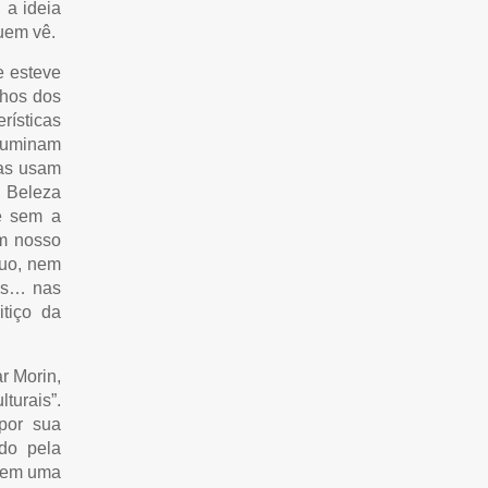
 a ideia
uem vê.
e esteve
lhos dos
ísticas
iluminam
tas usam
A Beleza
 e sem a
em nosso
luo, nem
tes… nas
tiço da
r Morin,
turais”.
por sua
do pela
m em uma