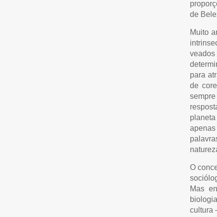
proporç
de Bele
Muito a
intrins
veados
determi
para at
de core
sempre 
respost
planeta
apenas 
palavr
naturez
O conce
sociólo
Mas en
biolog
cultura