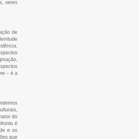
s, seres
sação de
lenitude
stência.
aspectos
ginação,
spectos
me – é a
pendemos
lturais,
maior do
fronto é
ade e os
ções que