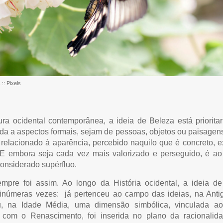
:: Pixels
ura ocidental contemporânea, a ideia de Beleza está priorita
da a aspectos formais, sejam de pessoas, objetos ou paisagen
o relacionado à aparência, percebido naquilo que é concreto, e
. E embora seja cada vez mais valorizado e perseguido, é 
onsiderado supérfluo.
pre foi assim. Ao longo da História ocidental, a ideia d
númeras vezes: já pertenceu ao campo das ideias, na Anti
u, na Idade Média, uma dimensão simbólica, vinculada ao 
 com o Renascimento, foi inserida no plano da racionalid