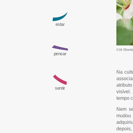
estar
©Jé Shoots 
pensar
Na cult
associa
atribut
sentir
visível
tempo c
Nem sem
mudou i
adquiri
depois,