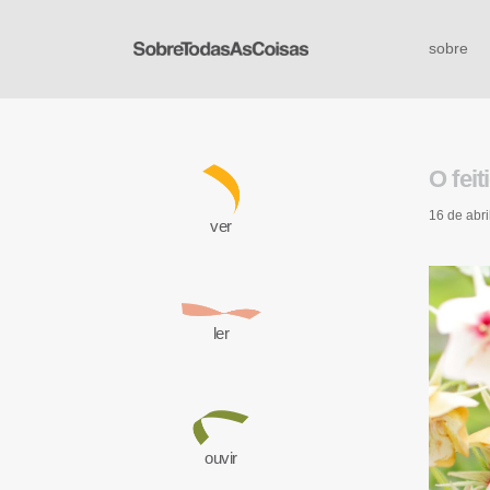
sobre
O feit
16 de abri
ver
ler
ouvir